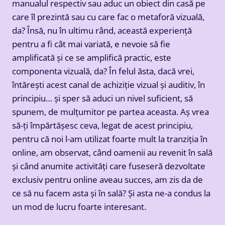
manualul respectiv sau aduc un obiect din casă pe
care îl prezintă sau cu care fac o metaforă vizuală,
da? Însă, nu în ultimu rând, această experiență
pentru a fi cât mai variată, e nevoie să fie
amplificată și ce se amplifică practic, este
componenta vizuală, da? În felul ăsta, dacă vrei,
întărești acest canal de achiziție vizual și auditiv, în
principiu… și sper să aduci un nivel suficient, să
spunem, de mulțumitor pe partea aceasta. Aș vrea
să-ți împărtășesc ceva, legat de acest principiu,
pentru că noi l-am utilizat foarte mult la tranziția în
online, am observat, când oamenii au revenit în sală
și când anumite activități care fuseseră dezvoltate
exclusiv pentru online aveau succes, am zis da de
ce să nu facem asta și în sală? Și asta ne-a condus la
un mod de lucru foarte interesant.