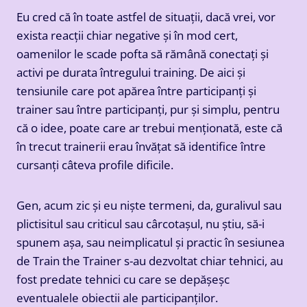
Eu cred că în toate astfel de situații, dacă vrei, vor
exista reacții chiar negative și în mod cert,
oamenilor le scade pofta să rămână conectați și
activi pe durata întregului training. De aici și
tensiunile care pot apărea între participanți și
trainer sau între participanți, pur și simplu, pentru
că o idee, poate care ar trebui menționată, este că
în trecut trainerii erau învățat să identifice între
cursanți câteva profile dificile.
Gen, acum zic și eu niște termeni, da, guralivul sau
plictisitul sau criticul sau cârcotașul, nu știu, să-i
spunem așa, sau neimplicatul și practic în sesiunea
de Train the Trainer s-au dezvoltat chiar tehnici, au
fost predate tehnici cu care se depășeșc
eventualele obiectii ale participanților.