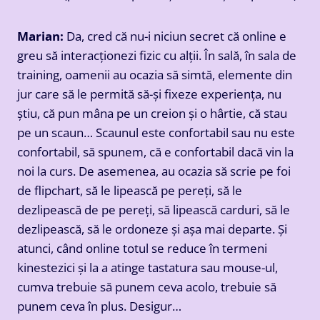
Marian:
Da, cred că nu-i niciun secret că online e
greu să interacționezi fizic cu alții. În sală, în sala de
training, oamenii au ocazia să simtă, elemente din
jur care să le permită să-și fixeze experiența, nu
știu, că pun mâna pe un creion și o hârtie, că stau
pe un scaun… Scaunul este confortabil sau nu este
confortabil, să spunem, că e confortabil dacă vin la
noi la curs. De asemenea, au ocazia să scrie pe foi
de flipchart, să le lipească pe pereți, să le
dezlipească de pe pereți, să lipească carduri, să le
dezlipească, să le ordoneze și așa mai departe. Și
atunci, când online totul se reduce în termeni
kinestezici și la a atinge tastatura sau mouse-ul,
cumva trebuie să punem ceva acolo, trebuie să
punem ceva în plus. Desigur…