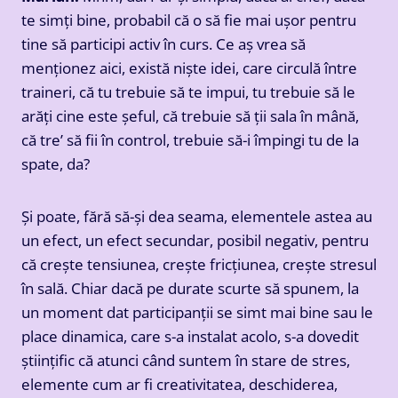
te simți bine, probabil că o să fie mai ușor pentru
tine să participi activ în curs. Ce aș vrea să
menționez aici, există niște idei, care circulă între
traineri, că tu trebuie să te impui, tu trebuie să le
arăți cine este șeful, că trebuie să ții sala în mână,
că tre’ să fii în control, trebuie să-i împingi tu de la
spate, da?
Și poate, fără să-și dea seama, elementele astea au
un efect, un efect secundar, posibil negativ, pentru
că crește tensiunea, crește fricțiunea, crește stresul
în sală. Chiar dacă pe durate scurte să spunem, la
un moment dat participanții se simt mai bine sau le
place dinamica, care s-a instalat acolo, s-a dovedit
științific că atunci când suntem în stare de stres,
elemente cum ar fi creativitatea, deschiderea,