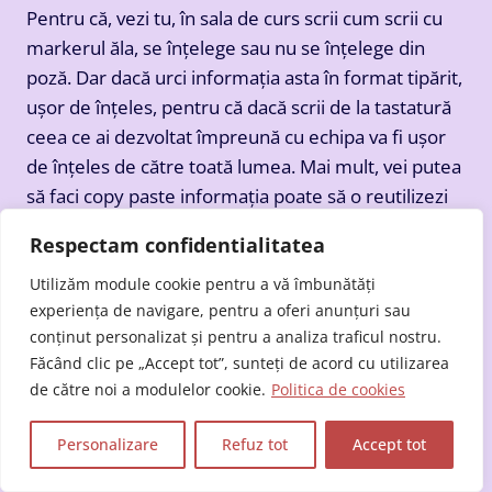
Pentru că, vezi tu, în sala de curs scrii cum scrii cu
markerul ăla, se înțelege sau nu se înțelege din
poză. Dar dacă urci informația asta în format tipărit,
ușor de înțeles, pentru că dacă scrii de la tastatură
ceea ce ai dezvoltat împreună cu echipa va fi ușor
de înțeles de către toată lumea. Mai mult, vei putea
să faci copy paste informația poate să o reutilizezi
în viitor. Asta este o chestiune care mi se pare
Respectam confidentialitatea
cumva, mie mi se pare foarte tare ca experiență.
Utilizăm module cookie pentru a vă îmbunătăți
experiența de navigare, pentru a oferi anunțuri sau
De unde plecăm noi? De la ideea că online e mai
conținut personalizat și pentru a analiza traficul nostru.
puțină parte kinestezică și te ajută mai puțin la
Făcând clic pe „Accept tot”, sunteți de acord cu utilizarea
memorare. Eh și acum descoperim că poți faci și
de către noi a modulelor cookie.
Politica de cookies
invers s-aduci acele principii să amplifici chiar în
sală, experiența și să compensezi poate alte
Personalizare
Refuz tot
Accept tot
elemente, cum ar fi de exemplu, faptul că nu toți