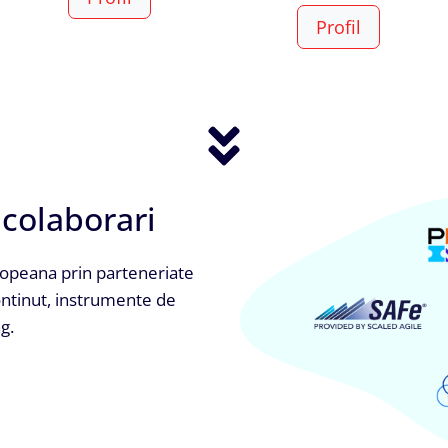
Profil
 colaborari
ropeana prin parteneriate
continut, instrumente de
g.