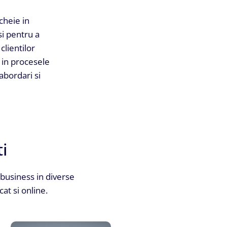
cheie in
si pentru a
clientilor
m in procesele
abordari si
ti
 business in diverse
cat si online.