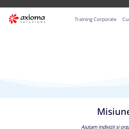
Skip
to
Training Corporate
Cu
content
Misiun
Ajutam indivizii si org