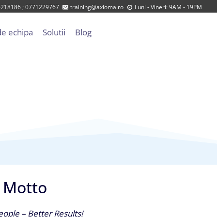
218186 ; 0771229767
training@axioma.ro
Luni - Vineri: 9AM - 19PM
e echipa
Solutii
Blog
Motto
eople – Better Results!