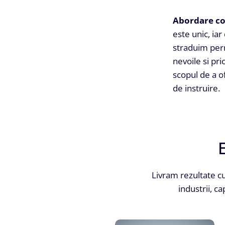
Abordare co
este unic, iar
straduim per
nevoile si prio
scopul de a o
de instruire.
E
Livram rezultate cu
industrii, ca