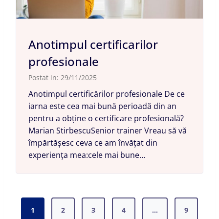
Anotimpul certificarilor
profesionale
Postat in:
29/11/2025
Anotimpul certificărilor profesionale De ce
iarna este cea mai bună perioadă din an
pentru a obține o certificare profesională?
Marian StirbescuSenior trainer Vreau să vă
împărtășesc ceva ce am învățat din
experiența mea:cele mai bune…
P
1
2
3
4
…
9