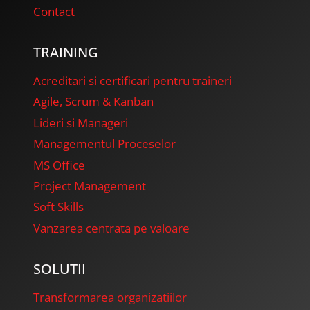
a
Contact
t
TRAINING
i
Acreditari si certificari pentru traineri
o
Agile, Scrum & Kanban
Lideri si Manageri
n
Managementul Proceselor
MS Office
Project Management
Soft Skills
Vanzarea centrata pe valoare
SOLUTII
Transformarea organizatiilor