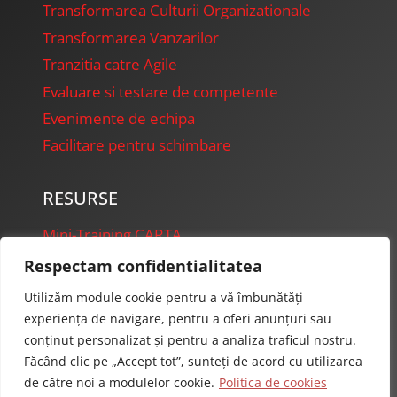
Transformarea Culturii Organizationale
Transformarea Vanzarilor
Tranzitia catre Agile
Evaluare si testare de competente
Evenimente de echipa
Facilitare pentru schimbare
RESURSE
Mini-Training CARTA
FireFly Presentations
Respectam confidentialitatea
Starter Projects
Utilizăm module cookie pentru a vă îmbunătăți
experiența de navigare, pentru a oferi anunțuri sau
conținut personalizat și pentru a analiza traficul nostru.
Făcând clic pe „Accept tot”, sunteți de acord cu utilizarea
de către noi a modulelor cookie.
Politica de cookies