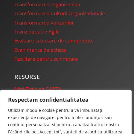
Transformarea organizatiilor
Transformarea Culturii Organizationale
Transformarea Vanzarilor
Tranzitia catre Agile
Evaluare si testare de competente
Evenimente de echipa
Facilitare pentru schimbare
RESURSE
Mini-Training CARTA
FireFly Presentations
Respectam confidentialitatea
Starter Projects
Utilizăm module cookie pentru a vă îmbunătăți
experiența de navigare, pentru a oferi anunțuri sau
conținut personalizat și pentru a analiza traficul nostru.
Făcând clic pe „Accept tot”, sunteți de acord cu utilizarea