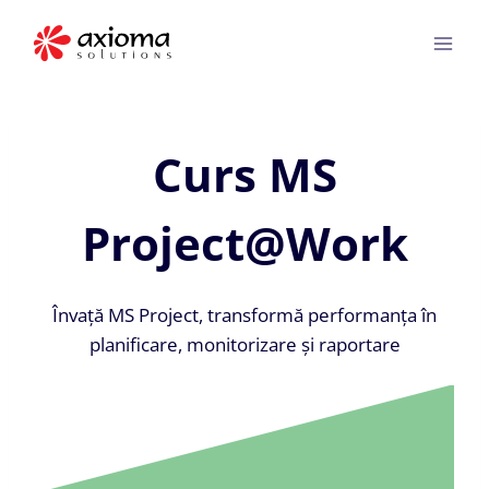
Skip
to
content
Curs MS
Project@Work
Învață MS Project, transformă performanța în
planificare, monitorizare și raportare