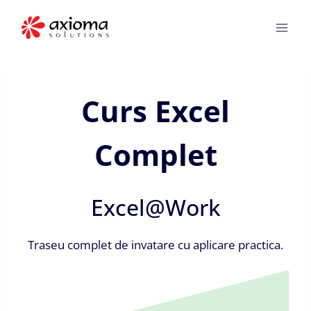
Skip
to
content
Curs Excel
Complet
Excel@Work
Traseu complet de invatare cu aplicare practica.