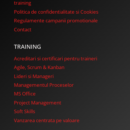
training
n
Politica de confidentialitate si Cookies
Regulamente campanii promotionale
a
Contact
t
TRAINING
i
Acreditari si certificari pentru traineri
o
Agile, Scrum & Kanban
Lideri si Manageri
n
Managementul Proceselor
MS Office
Project Management
Soft Skills
Vanzarea centrata pe valoare