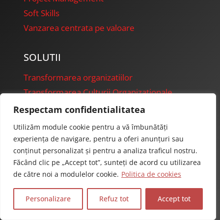
Soft Skills
Vanzarea centrata pe valoare
SOLUTII
Transformarea organizatiilor
Transformarea Culturii Organizationale
Transformarea Vanzarilor
Respectam confidentialitatea
Tranzitia catre Agile
Utilizăm module cookie pentru a vă îmbunătăți
Evaluare si testare de competente
experiența de navigare, pentru a oferi anunțuri sau
conținut personalizat și pentru a analiza traficul nostru.
Evenimente de echipa
Făcând clic pe „Accept tot”, sunteți de acord cu utilizarea
Facilitare pentru schimbare
de către noi a modulelor cookie.
Politica de cookies
RESURSE
Personalizare
Refuz tot
Accept tot
Mini-Training CARTA