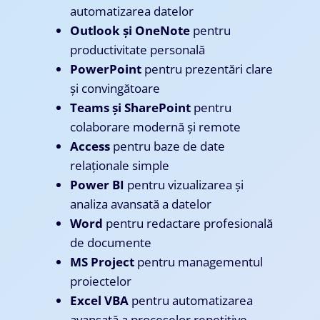
automatizarea datelor
Outlook și OneNote
pentru
productivitate personală
PowerPoint
pentru prezentări clare
și convingătoare
Teams și SharePoint
pentru
colaborare modernă și remote
Access
pentru baze de date
relaționale simple
Power BI
pentru vizualizarea și
analiza avansată a datelor
Word
pentru redactare profesională
de documente
MS Project
pentru managementul
proiectelor
Excel VBA
pentru automatizarea
avansată a proceselor repetitive