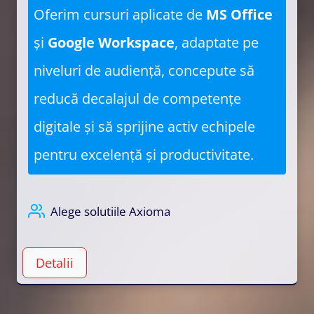
Oferim cursuri aplicate de
MS Office
și
Google Workspace
, adaptate pe
niveluri de audiență, concepute să
reducă decalajul de competențe
digitale și să sprijine activ echipele
pentru excelență și productivitate.
Alege solutiile Axioma
Detalii