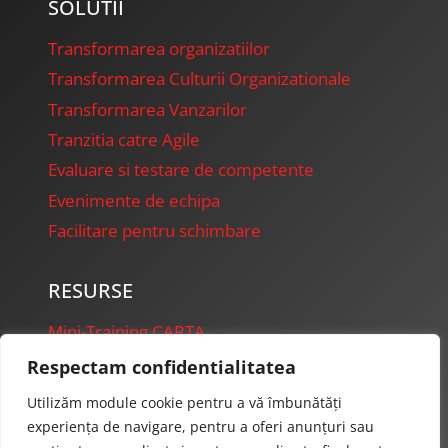
SOLUTII
Transformarea organizatiilor
Transformarea Culturii Organizationale
Transformarea Vanzarilor
Tranzitia catre Agile
Evaluare si testare de competente
Evenimente de echipa
Facilitare pentru schimbare
RESURSE
Mini-Training CARTA
FireFly Presentations
Respectam confidentialitatea
Starter Projects
Utilizăm module cookie pentru a vă îmbunătăți
experiența de navigare, pentru a oferi anunțuri sau