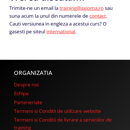
Trimite-ne un email la
training@axioma.ro
sau
suna acum la unul din numerele de
contact
.
Cauti versiunea in engleza a acestui curs? O
gasesti pe siteul
international
.
ORGANIZATIA
Despre noi
Echipa
Parteneriate
Termeni si Conditii de utilizare website
Termeni si Conditii de livrare a serviciilor de
training